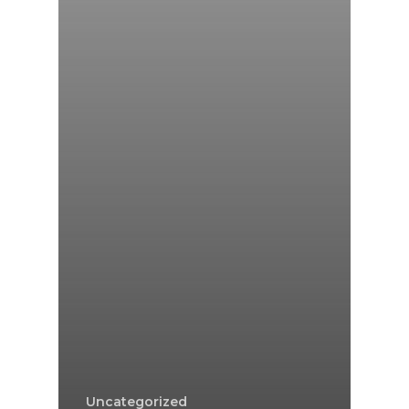
Uncategorized