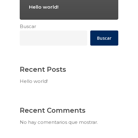
Hello world!
Buscar
Buscar
Recent Posts
Hello world!
Recent Comments
No hay comentarios que mostrar.